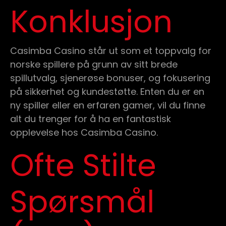
Konklusjon
Casimba Casino står ut som et toppvalg for
norske spillere på grunn av sitt brede
spillutvalg, sjenerøse bonuser, og fokusering
på sikkerhet og kundestøtte. Enten du er en
ny spiller eller en erfaren gamer, vil du finne
alt du trenger for å ha en fantastisk
opplevelse hos Casimba Casino.
Ofte Stilte
Spørsmål