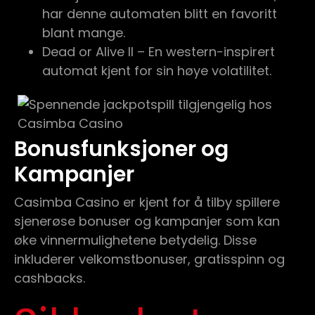
har denne automaten blitt en favoritt
blant mange.
Dead or Alive II – En western-inspirert
automat kjent for sin høye volatilitet.
Bonusfunksjoner og
Kampanjer
Casimba Casino er kjent for å tilby spillere
sjenerøse bonuser og kampanjer som kan
øke vinnermulighetene betydelig. Disse
inkluderer velkomstbonuser, gratisspinn og
cashbacks.