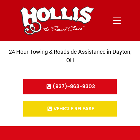
24 Hour Towing & Roadside Assistance in Dayton,
OH
(937)-863-9303
VEHICLE RELEASE