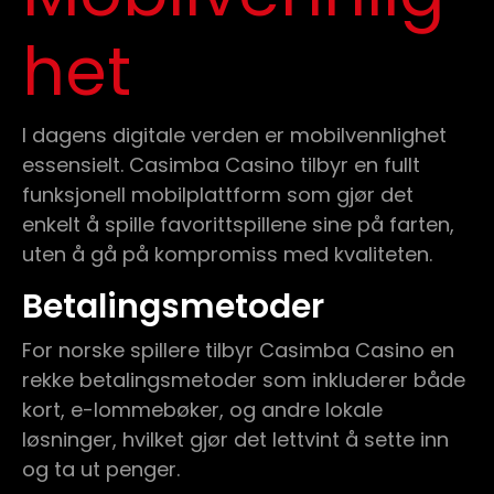
het
I dagens digitale verden er mobilvennlighet
essensielt. Casimba Casino tilbyr en fullt
funksjonell mobilplattform som gjør det
enkelt å spille favorittspillene sine på farten,
uten å gå på kompromiss med kvaliteten.
Betalingsmetoder
For norske spillere tilbyr Casimba Casino en
rekke betalingsmetoder som inkluderer både
kort, e-lommebøker, og andre lokale
løsninger, hvilket gjør det lettvint å sette inn
og ta ut penger.