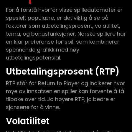
For å forstå hvorfor visse spilleautomater er
spesielt populære, er det viktig å se på
faktorer som utbetalingsprosent, volatilitet,
tema, og bonusfunksjoner. Norske spillere har
en klar preferanse for spill som kombinerer
spennende grafikk med høy
utbetalingspotensial.
Utbetalingsprosent (RTP)
RTP står for Return to Player og indikerer hvor
mye av innsatsen en spiller kan forvente å få
tilbake over tid. Jo høyere RTP, jo bedre er
sjansene for å vinne.
Volatilitet