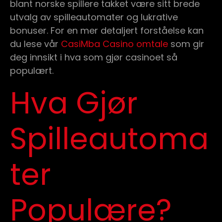
blant norske spillere takket være sitt brede
utvalg av spilleautomater og lukrative
bonuser. For en mer detaljert forståelse kan
du lese vår
CasiMba Casino omtale
som gir
deg innsikt i hva som gjør casinoet så
populært.
Hva Gjør
Spilleautoma
ter
Populære?