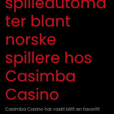
spilleautoma
ter blant
norske
spillere hos
Casimba
Casino
Casimba Casino har raskt blitt en favoritt