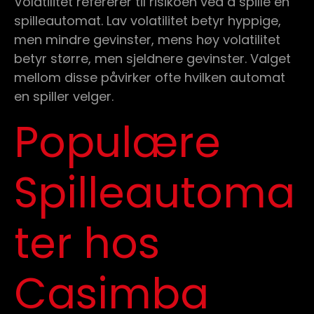
Volatilitet refererer til risikoen ved å spille en
spilleautomat. Lav volatilitet betyr hyppige,
men mindre gevinster, mens høy volatilitet
betyr større, men sjeldnere gevinster. Valget
mellom disse påvirker ofte hvilken automat
en spiller velger.
Populære
Spilleautoma
ter hos
Casimba