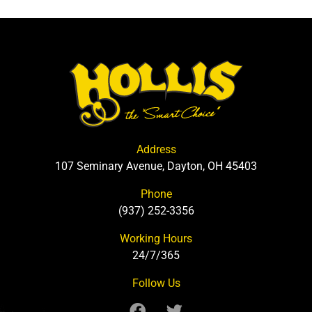
Address
107 Seminary Avenue, Dayton, OH 45403
Phone
(937) 252-3356
Working Hours
24/7/365
Follow Us