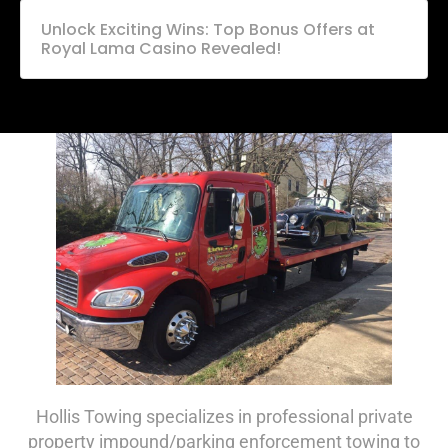
Unlock Exciting Wins: Top Bonus Offers at
Royal Lama Casino Revealed!
Hollis Towing specializes in professional private
property impound/parking enforcement towing to